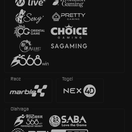
Race
Togel
Olahraga