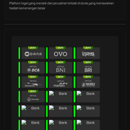
Platform togel yang menarik dari perusahan terbaik di dunia yang menawarkan
hadiah kemenangan besar