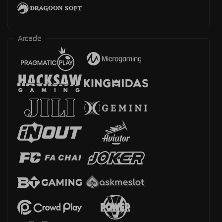
Arcade