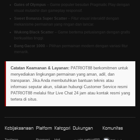
Gates of Olympus
– Game populer besutan Pragmatic Play dengan
visual mutakhir dan gameplay responsif.
Sweet Bonanza Super Scatter
– Fitur visual interaktif dengan
mekanisme permainan yang ringan dan lancar.
Wukong Black Scatter
– Game bertema petualangan dengan grafis
berkualitas tinggi.
Bang Gacor 1000
– Pilihan permainan modern dengan variasi fitur
menarik.
Catatan Keamanan & Layanan:
PATRIOT88 berkomitmen untuk
menyediakan lingkungan permainan yang aman, adil, dan
transparan. Jika Anda membutuhkan bantuan teknis atau
informasi seputar akun, silakan hubungi Customer Service resmi
PATRIOT88 melalui fitur Live Chat 24 jam atau kontak resmi yang
tertera di situs.
Kebijaksanaan
Platform
Kategori
Dukungan
Komunitas
Tentang
Promosi
Hot
vip.patriot88