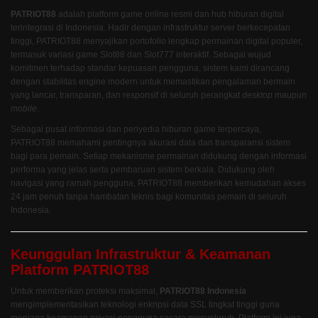
PATRIOT88
adalah platform game online resmi dan hub hiburan digital
terintegrasi di Indonesia. Hadir dengan infrastruktur server berkecepatan
tinggi, PATRIOT88 menyajikan portofolio lengkap permainan digital populer,
termasuk variasi game Slot88 dan Slot777 interaktif. Sebagai wujud
komitmen terhadap standar kepuasan pengguna, sistem kami dirancang
dengan stabilitas engine modern untuk memastikan pengalaman bermain
yang lancar, transparan, dan responsif di seluruh perangkat
desktop
maupun
mobile
.
Sebagai pusat informasi dan penyedia hiburan game terpercaya,
PATRIOT88 memahami pentingnya akurasi data dan transparansi sistem
bagi para pemain. Setiap mekanisme permainan didukung dengan informasi
performa yang jelas serta pembaruan sistem berkala. Didukung oleh
navigasi yang ramah pengguna, PATRIOT88 memberikan kemudahan akses
24 jam penuh tanpa hambatan teknis bagi komunitas pemain di seluruh
Indonesia.
Keunggulan Infrastruktur & Keamanan
Platform PATRIOT88
Untuk memberikan proteksi maksimal,
PATRIOT88 Indonesia
mengimplementasikan teknologi enkripsi data SSL tingkat tinggi guna