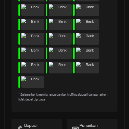
* Selama bank maintenance dan bank offline deposit dan penarikan
tidak dapat diproses
Deposit
Penarikan