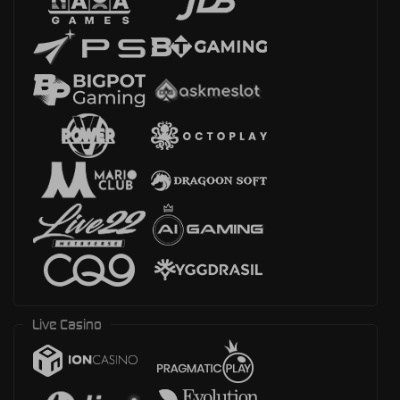
Live Casino