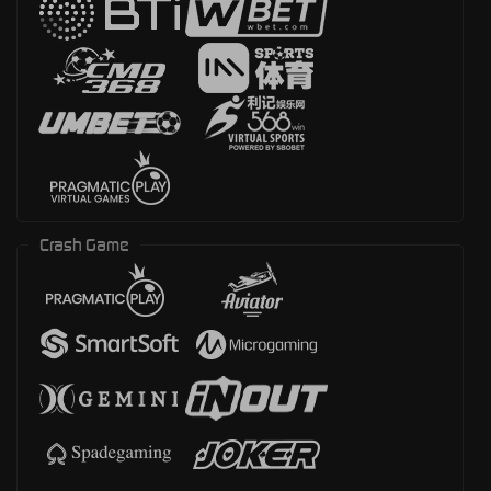
Crash Game