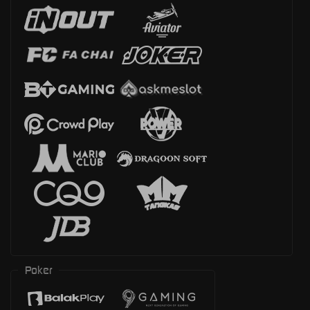
Poker