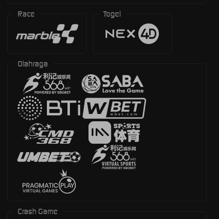
Race
Togel
Olahraga
Crash Game