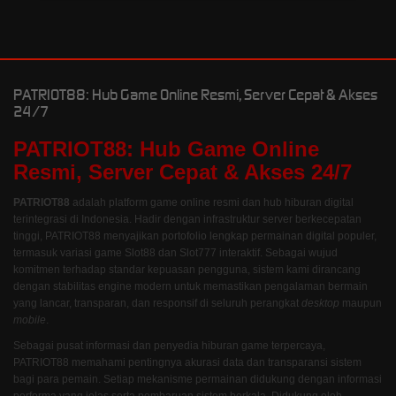
PATRIOT88: Hub Game Online Resmi, Server Cepat & Akses
24/7
PATRIOT88: Hub Game Online
Resmi, Server Cepat & Akses 24/7
PATRIOT88
adalah platform game online resmi dan hub hiburan digital
terintegrasi di Indonesia. Hadir dengan infrastruktur server berkecepatan
tinggi, PATRIOT88 menyajikan portofolio lengkap permainan digital populer,
termasuk variasi game Slot88 dan Slot777 interaktif. Sebagai wujud
komitmen terhadap standar kepuasan pengguna, sistem kami dirancang
dengan stabilitas engine modern untuk memastikan pengalaman bermain
yang lancar, transparan, dan responsif di seluruh perangkat
desktop
maupun
mobile
.
Sebagai pusat informasi dan penyedia hiburan game terpercaya,
PATRIOT88 memahami pentingnya akurasi data dan transparansi sistem
bagi para pemain. Setiap mekanisme permainan didukung dengan informasi