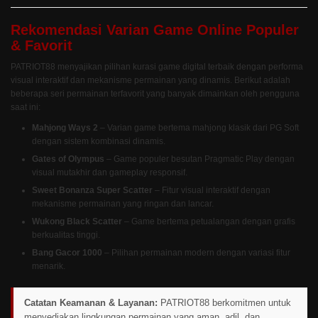
Rekomendasi Varian Game Online Populer
& Favorit
PATRIOT88 menyajikan pilihan kurasi game digital terbaik dengan performa
visual interaktif dan mekanisme permainan yang dinamis. Berikut adalah
beberapa seri permainan terfavorit yang banyak dimainkan oleh pengguna
saat ini:
Mahjong Ways 2
– Varian game bertema mahjong klasik dari PG Soft
dengan sistem kombinasi dinamis.
Gates of Olympus
– Game populer besutan Pragmatic Play dengan
visual mutakhir dan gameplay responsif.
Sweet Bonanza Super Scatter
– Fitur visual interaktif dengan
mekanisme permainan yang ringan dan lancar.
Wukong Black Scatter
– Game bertema petualangan dengan grafis
berkualitas tinggi.
Bang Gacor 1000
– Pilihan permainan modern dengan variasi fitur
menarik.
Catatan Keamanan & Layanan:
PATRIOT88 berkomitmen untuk
menyediakan lingkungan permainan yang aman, adil, dan