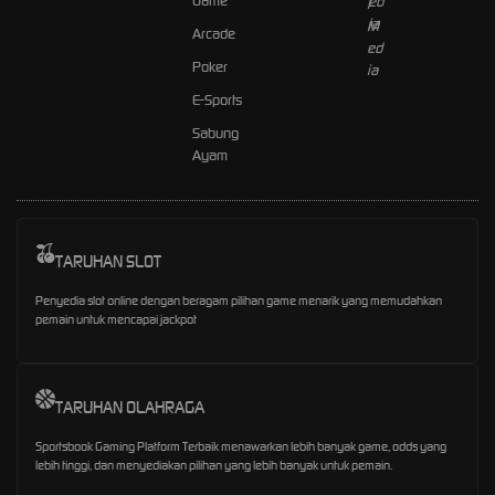
Game
Arcade
Poker
E-Sports
Sabung
Ayam
TARUHAN SLOT
Penyedia slot online dengan beragam pilihan game menarik yang memudahkan
pemain untuk mencapai jackpot
TARUHAN OLAHRAGA
Sportsbook Gaming Platform Terbaik menawarkan lebih banyak game, odds yang
lebih tinggi, dan menyediakan pilihan yang lebih banyak untuk pemain.