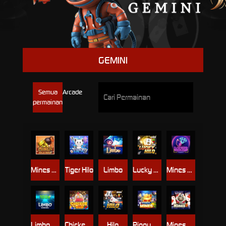
GEMINI
Semua
Arcade
permainan
Mines Gold Rush
Tiger Hilo
Limbo
Lucky Hilo
Mines Neon
Limbo Classic
Chicken Run
Hilo
Pinoy Mines
Mines Maple