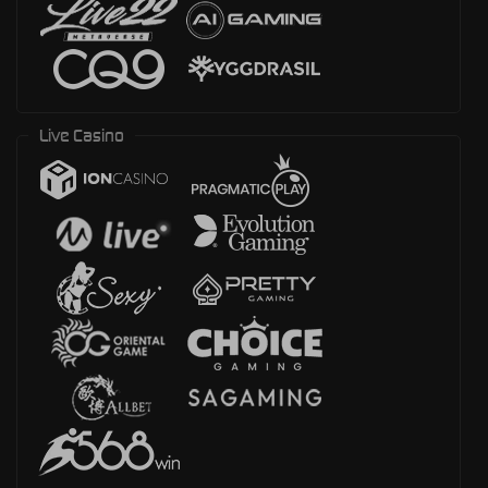
Live Casino