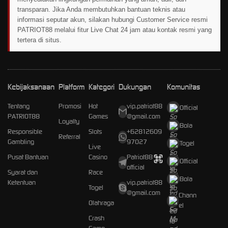
transparan. Jika Anda membutuhkan bantuan teknis atau
informasi seputar akun, silakan hubungi Customer Service resmi
PATRIOT88 melalui fitur Live Chat 24 jam atau kontak resmi yang
tertera di situs.
Kebijaksanaan
Platform
Kategori
Dukungan
Komunitas
Tentang
Promosi
Hot
vip.patriot88
Official
PATRIOT88
Games
@gmail.com
Loyalty
Bola
Responsible
Slots
+62812609
Referral
Gambling
97027
Togel
Live
Pusat Bantuan
Casino
Patriot88
Official
official
Syarat dan
Race
Bola
Ketentuan
vip.patriot88
Togel
@gmail.com
Chann
Olahraga
el
Crash