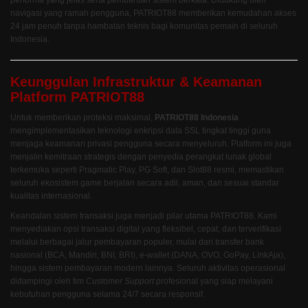
performa yang jelas serta pembaruan sistem berkala. Didukung oleh
navigasi yang ramah pengguna, PATRIOT88 memberikan kemudahan akses
24 jam penuh tanpa hambatan teknis bagi komunitas pemain di seluruh
Indonesia.
Keunggulan Infrastruktur & Keamanan
Platform PATRIOT88
Untuk memberikan proteksi maksimal,
PATRIOT88 Indonesia
mengimplementasikan teknologi enkripsi data SSL tingkat tinggi guna
menjaga keamanan privasi pengguna secara menyeluruh. Platform ini juga
menjalin kemitraan strategis dengan penyedia perangkat lunak global
terkemuka seperti Pragmatic Play, PG Soft, dan Slot88 resmi, memastikan
seluruh ekosistem game berjalan secara adil, aman, dan sesuai standar
kualitas internasional.
Keandalan sistem transaksi juga menjadi pilar utama PATRIOT88. Kami
menyediakan opsi transaksi digital yang fleksibel, cepat, dan terverifikasi
melalui berbagai jalur pembayaran populer, mulai dari transfer bank
nasional (BCA, Mandiri, BNI, BRI), e-wallet (DANA, OVO, GoPay, LinkAja),
hingga sistem pembayaran modern lainnya. Seluruh aktivitas operasional
didampingi oleh tim
Customer Support
profesional yang siap melayani
kebutuhan pengguna selama 24/7 secara responsif.