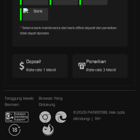
* Selama bank maintenance dan bank offline deposit dan penarikan
tidak dapat diproses
Deposit
Penarikan
Rata-rata 1 Menit
Rata-rata 3 Menit
Tanggung Jawab
Browser Yang
Bermain
Didukung
©2026 PATRIOT88. Hak cipta
dilindungi | 18+