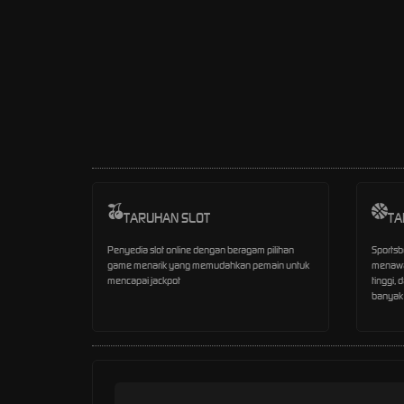
TARUHAN SLOT
TA
Penyedia slot online dengan beragam pilihan
Sportsb
game menarik yang memudahkan pemain untuk
menawar
mencapai jackpot
tinggi,
banyak 