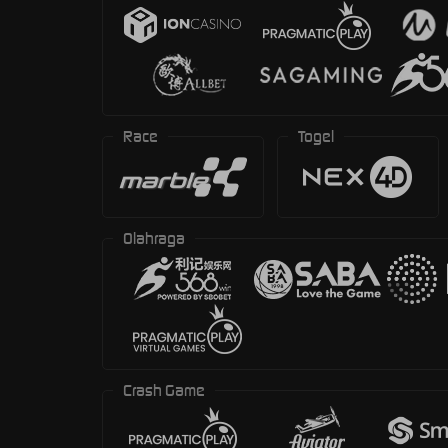
Race
Togel
Olahraga
Crash Game