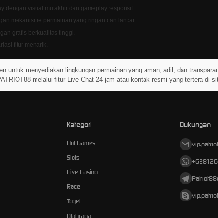
y dengan visual mutakhir dan gameplay responsif.
dengan mekanisme permainan yang ringan dan lancar.
 grafis berkualitas tinggi.
asi fitur menarik.
untuk menyediakan lingkungan permainan yang aman, adil, dan transparan.
TRIOT88 melalui fitur Live Chat 24 jam atau kontak resmi yang tertera di si
Kategori
Dukungan
Hot Games
vip.patri
Slots
+628126
Live Casino
Patriot88o
Race
vip.patri
Togel
Olahraga