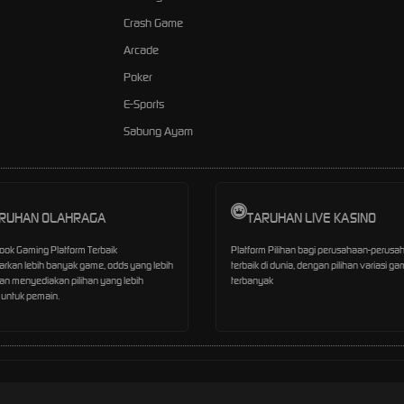
Crash Game
Arcade
Poker
E-Sports
Sabung Ayam
RUHAN OLAHRAGA
TARUHAN LIVE KASINO
ook Gaming Platform Terbaik
Platform Pilihan bagi perusahaan-perusa
kan lebih banyak game, odds yang lebih
terbaik di dunia, dengan pilihan variasi g
 dan menyediakan pilihan yang lebih
terbanyak
untuk pemain.