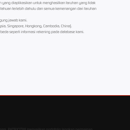
 yang diaplikasikan untuk menghasilkan taruhan yang tidak
itahuan terlebih dahulu dan semua kemenangan dari taruhan
ggung jawab kami.
sia, Singapore, Hongkong, Cambodia, China).
rbeda seperti informasi rekening pada database kami.
 tinggi, PATRIOT88 menyajikan portofolio lengkap permainan