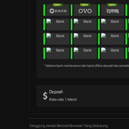
* Selama bank maintenance dan bank offline deposit dan penarik
Deposit
Rata-rata 1 Menit
Tanggung Jawab Bermain
Browser Yang Didukung