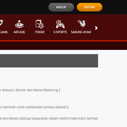
MASUK
DAFTAR
 GAME
ARCADE
POKER
E-SPORTS
SABUNG AYAM
PROMOSI
or telepon, Nomor dan Nama Rekening )
ami menolak untuk melakukan proses deposit ).
ika terindikasi adanya keganjilan dalam betlist maka kami berhak