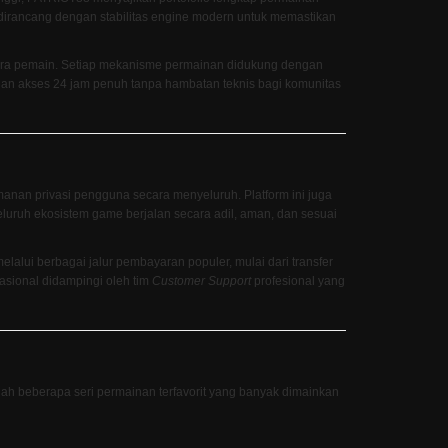
i dirancang dengan stabilitas engine modern untuk memastikan
para pemain. Setiap mekanisme permainan didukung dengan
an akses 24 jam penuh tanpa hambatan teknis bagi komunitas
anan privasi pengguna secara menyeluruh. Platform ini juga
eluruh ekosistem game berjalan secara adil, aman, dan sesuai
elalui berbagai jalur pembayaran populer, mulai dari transfer
asional didampingi oleh tim
Customer Support
profesional yang
lah beberapa seri permainan terfavorit yang banyak dimainkan