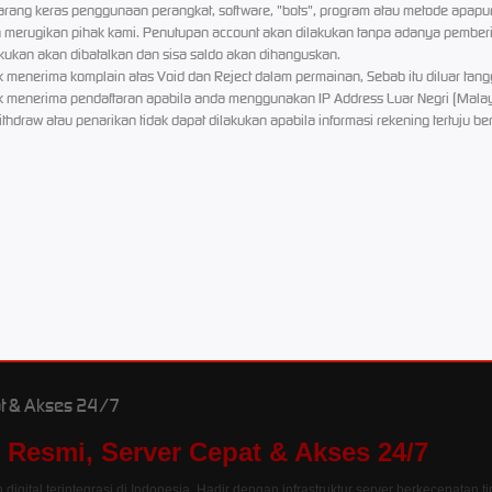
rang keras penggunaan perangkat, software, "bots", program atau metode apapun
 merugikan pihak kami. Penutupan account akan dilakukan tanpa adanya pember
kukan akan dibatalkan dan sisa saldo akan dihanguskan.
k menerima komplain atas Void dan Reject dalam permainan, Sebab itu diluar tan
k menerima pendaftaran apabila anda menggunakan IP Address Luar Negri (Malay
thdraw atau penarikan tidak dapat dilakukan apabila informasi rekening tertuju be
at & Akses 24/7
Resmi, Server Cepat & Akses 24/7
digital terintegrasi di Indonesia. Hadir dengan infrastruktur server berkecepatan