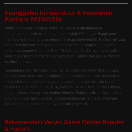
Keunggulan Infrastruktur & Keamanan
Platform PATRIOT88
Untuk memberikan proteksi maksimal,
PATRIOT88 Indonesia
mengimplementasikan teknologi enkripsi data SSL tingkat tinggi guna
menjaga keamanan privasi pengguna secara menyeluruh. Platform ini juga
menjalin kemitraan strategis dengan penyedia perangkat lunak global
terkemuka seperti Pragmatic Play, PG Soft, dan Slot88 resmi, memastikan
seluruh ekosistem game berjalan secara adil, aman, dan sesuai standar
kualitas internasional.
Keandalan sistem transaksi juga menjadi pilar utama PATRIOT88. Kami
menyediakan opsi transaksi digital yang fleksibel, cepat, dan terverifikasi
melalui berbagai jalur pembayaran populer, mulai dari transfer bank
nasional (BCA, Mandiri, BNI, BRI), e-wallet (DANA, OVO, GoPay, LinkAja),
hingga sistem pembayaran modern lainnya. Seluruh aktivitas operasional
didampingi oleh tim
Customer Support
profesional yang siap melayani
kebutuhan pengguna selama 24/7 secara responsif.
Rekomendasi Varian Game Online Populer
& Favorit