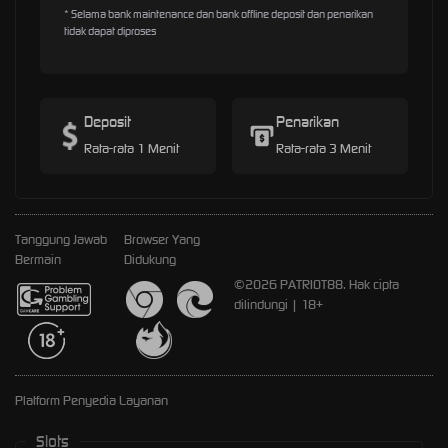
* Selama bank maintenance dan bank offline deposit dan penarikan
tidak dapat diproses
Deposit
Penarikan
Rata-rata 1 Menit
Rata-rata 3 Menit
Tanggung Jawab
Browser Yang
Bermain
Didukung
©2026 PATRIOT88. Hak cipta
dilindungi | 18+
Platform Penyedia Layanan
Slots