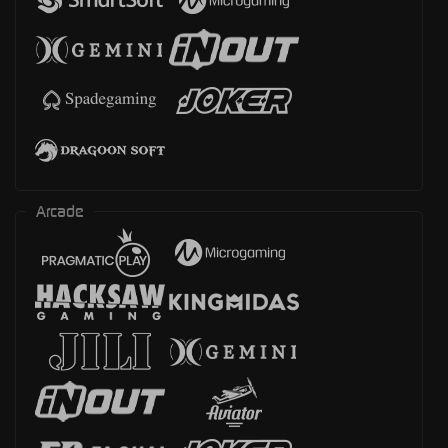
Arcade