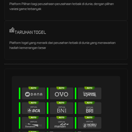
Platform Pilihan bagi perusahaan-perusahaan terbaik di dunia, dengan pilihan
variasi game terbanyak
TARUHAN TOGEL
Platform togel yang menarik dari perusahan terbaik di dunia yang menawarkan
hadiah kemenangan besar