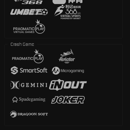
Crash Game