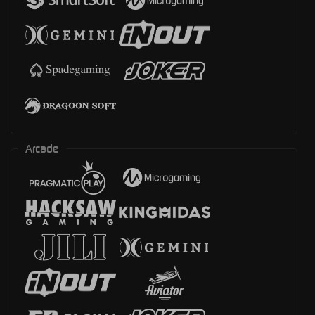
Arcade