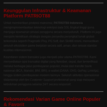
Keunggulan Infrastruktur & Keamanan
Platform PATRIOT88
Untuk memberikan proteksi maksimal,
PATRIOT88 Indonesia
mengimplementasikan teknologi enkripsi data SSL tingkat tinggi guna
menjaga keamanan privasi pengguna secara menyeluruh. Platform ini juga
menjalin kemitraan strategis dengan penyedia perangkat lunak global
terkemuka seperti Pragmatic Play, PG Soft, dan Slot88 resmi, memastikan
seluruh ekosistem game berjalan secara adil, aman, dan sesuai standar
kualitas internasional.
Keandalan sistem transaksi juga menjadi pilar utama PATRIOT88. Kami
menyediakan opsi transaksi digital yang fleksibel, cepat, dan terverifikasi
melalui berbagai jalur pembayaran populer, mulai dari transfer bank
nasional (BCA, Mandiri, BNI, BRI), e-wallet (DANA, OVO, GoPay, LinkAja),
hingga sistem pembayaran modern lainnya. Seluruh aktivitas operasional
didampingi oleh tim
Customer Support
profesional yang siap melayani
kebutuhan pengguna selama 24/7 secara responsif.
Rekomendasi Varian Game Online Populer
& Favorit