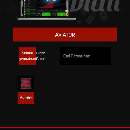
AVIATOR
Semua
Crash
permainan
Game
Aviator