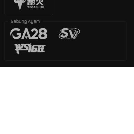
Sabung Ayam